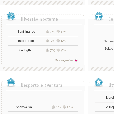
Benfilinando
(0%)
(0%)
Taco Fundo
(0%)
(0%)
Não exi
Seja o
Star Ligth
(0%)
(0%)
Mais sugestões
Morei
Sports & You
A Tro
(0%)
(0%)