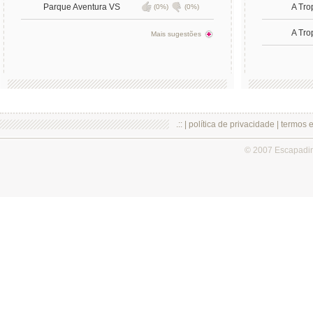
Parque Aventura VS
A Tro
(0%)
(0%)
A Tro
Mais sugestões
.:: |
política de privacidade
|
termos 
© 2007 Escapadi