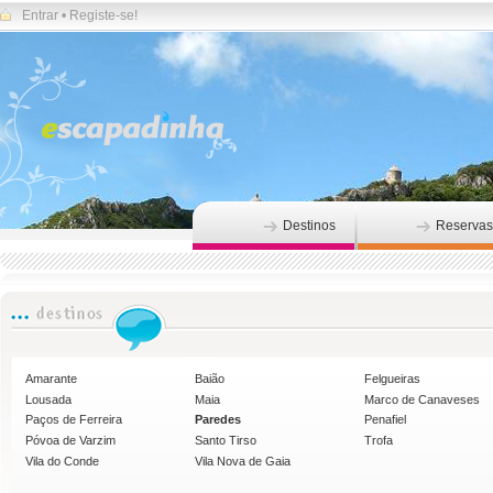
Entrar
•
Registe-se!
Destinos
Reservas
Amarante
Baião
Felgueiras
Lousada
Maia
Marco de Canaveses
Paços de Ferreira
Paredes
Penafiel
Póvoa de Varzim
Santo Tirso
Trofa
Vila do Conde
Vila Nova de Gaia