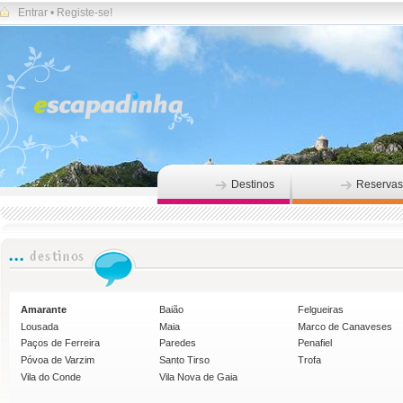
Entrar
•
Registe-se!
Destinos
Reservas
Amarante
Baião
Felgueiras
Lousada
Maia
Marco de Canaveses
Paços de Ferreira
Paredes
Penafiel
Póvoa de Varzim
Santo Tirso
Trofa
Vila do Conde
Vila Nova de Gaia