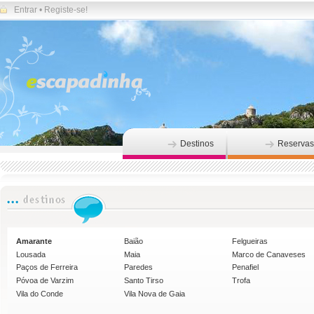
Entrar
•
Registe-se!
Destinos
Reservas
Amarante
Baião
Felgueiras
Lousada
Maia
Marco de Canaveses
Paços de Ferreira
Paredes
Penafiel
Póvoa de Varzim
Santo Tirso
Trofa
Vila do Conde
Vila Nova de Gaia