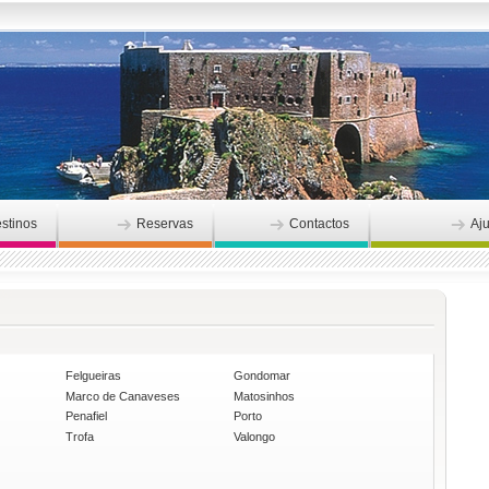
stinos
Reservas
Contactos
Aj
Felgueiras
Gondomar
Marco de Canaveses
Matosinhos
Penafiel
Porto
Trofa
Valongo