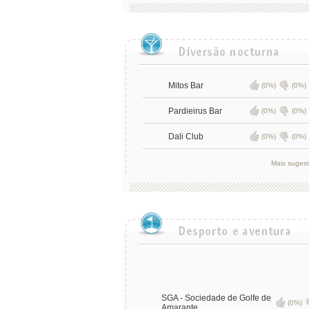
Mitos Bar
(0%)
(0%)
Pardieirus Bar
(0%)
(0%)
Dali Club
(0%)
(0%)
Mais suges
SGA - Sociedade de Golfe de
(0%)
Amarante