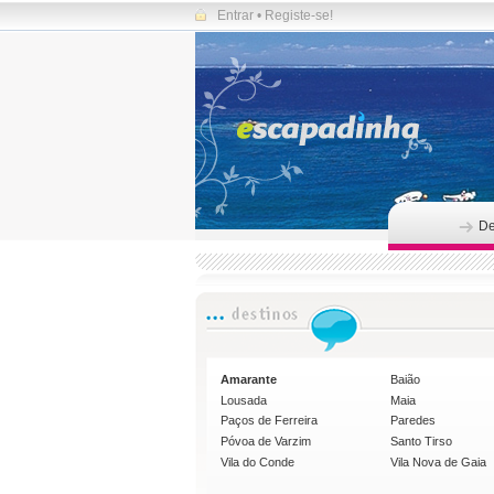
Entrar
•
Registe-se!
De
Amarante
Baião
Lousada
Maia
Paços de Ferreira
Paredes
Póvoa de Varzim
Santo Tirso
Vila do Conde
Vila Nova de Gaia